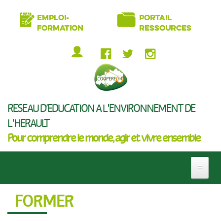
Aller
EMPLOI-
PORTAIL
au
FORMATION
RESSOURCES
contenu
principal
MENU
DU
COMPTE
RÉSEAU D’ÉDUCATION À L'ENVIRONNEMENT DE
DE
L'HÉRAULT
L'UTILISATEUR
Pour comprendre le monde, agir et vivre ensemble
FORMER