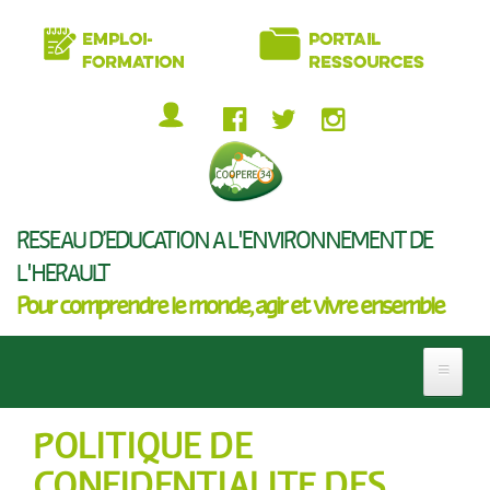
Aller
EMPLOI-
PORTAIL
au
FORMATION
RESSOURCES
contenu
principal
MENU
DU
COMPTE
RÉSEAU D’ÉDUCATION À L'ENVIRONNEMENT DE
DE
L'HÉRAULT
L'UTILISATEUR
Pour comprendre le monde, agir et vivre ensemble
POLITIQUE DE
CONFIDENTIALITÉ DES