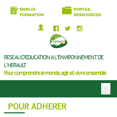
Aller
EMPLOI-
PORTAIL
au
FORMATION
RESSOURCES
contenu
principal
MENU
DU
COMPTE
RÉSEAU D’ÉDUCATION À L'ENVIRONNEMENT DE
DE
L'HÉRAULT
L'UTILISATEUR
Pour comprendre le monde, agir et vivre ensemble
POUR ADHÉRER